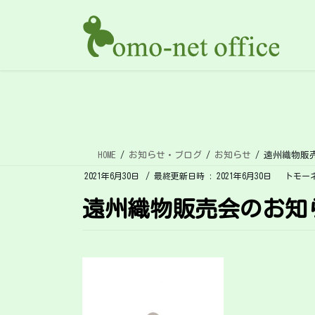
コ
ナ
ン
ビ
テ
ゲ
ン
ー
ツ
シ
へ
ョ
ス
ン
キ
に
ッ
移
HOME
お知らせ・ブログ
お知らせ
遠州織物販
プ
動
2021年6月30日
/ 最終更新日時 :
2021年6月30日
トモー
遠州織物販売会のお知