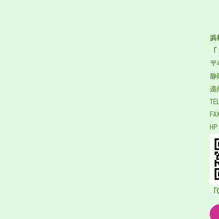
浜
「
〒4
静
遠
TE
FA
H
「